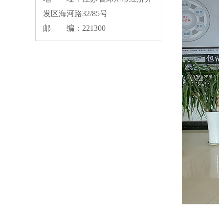
发区海河路32/85号
邮 编：221300