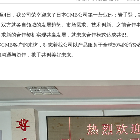
日至4日，我公司荣幸迎来了日本GMB公司第一营业部：岩手登
，双方就各自领域的发展趋势、市场需求、技术创新、之前合作
寻求新的合作契机实现共赢发展，就未来合作模式达成共识。
GMB客户的来访，标志着我公司以产品服务于全球50%的消费
的沟通与协作，携手共创美好未来。