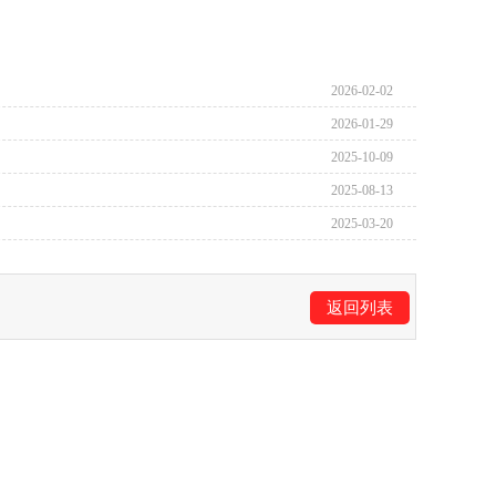
2026-02-02
2026-01-29
2025-10-09
2025-08-13
2025-03-20
返回列表