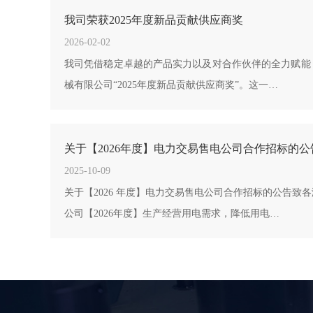
我司荣获2025年度新品贡献供应商奖
2026-02-02
我司凭借稳定卓越的产品实力以及对合作伙伴的全力赋能
械有限公司“2025年度新品贡献供应商奖”。这一…
关于【2026年度】电力交易售电公司合作招标的公
2025-10-09
关于【2026 年度】电力交易售电公司合作招标的公告致各
公司【2026年度】生产经营用电需求，降低用电…