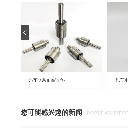
汽车水泵轴连轴承3
汽车
您可能感兴趣的新闻
POPULAR INFO