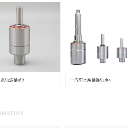
水泵轴连轴承4
汽车水泵轴连轴承5
RMATION