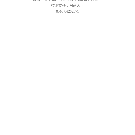
技术支持：网商天下
0516-86232871
网站首页
关于我们
公司简介
企业使命
企业愿景
品牌战略
核心价值观
企业战略
经营理念
战术方法
企业优势
企业荣誉
厂房环境
产品展示
汽车水泵轴连轴承系列
高精密轴承
转向轴承系列