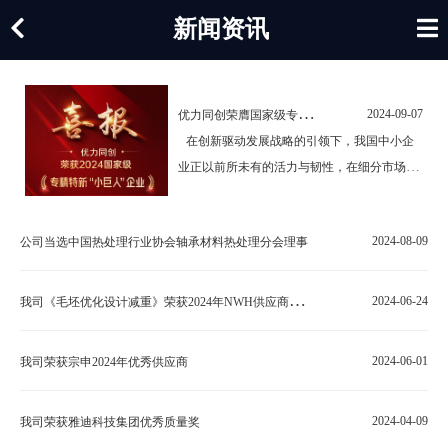
新闻资讯
优
力同创荣膺国家级专精特新"小巨人"企业称号
2024-09-07
在创新驱动发展战略的引领下，我国中小企
业正以前所未有的活力与韧性，在细分市场中
深耕细作，不断攀登技术高峰。近日，我司
——徐州优力同创科技股份有限公司，凭借卓
2024-08-09
公司当选中国热处理行业协会轴承材料热处理分会理事
越表现与持续创新，成功通过国家工业和信息
化部严格评审，荣获国家级专精特新“小巨
人”企业称号公示，…
我
司《毛坯优化设计减重》荣获2024年NWH供应商专场“铜奖课题”
2024-06-24
2024-06-01
我司荣获宗申2024年优秀供应商
2024-04-09
我司荣获雅迪科技集团优秀质量奖