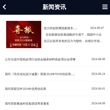
新闻资讯
优
力同创荣膺国家级专精特新"小巨人"企业称号
2024-09-07
在创新驱动发展战略的引领下，我国中小企
业正以前所未有的活力与韧性，在细分市场中
深耕细作，不断攀登技术高峰。近日，我司
——徐州优力同创科技股份有限公司，凭借卓
2024-08-09
公司当选中国热处理行业协会轴承材料热处理分会理事
越表现与持续创新，成功通过国家工业和信息
化部严格评审，荣获国家级专精特新“小巨
人”企业称号公示，…
我
司《毛坯优化设计减重》荣获2024年NWH供应商专场“铜奖课题”
2024-06-24
2024-06-01
我司荣获宗申2024年优秀供应商
2024-04-09
我司荣获雅迪科技集团优秀质量奖